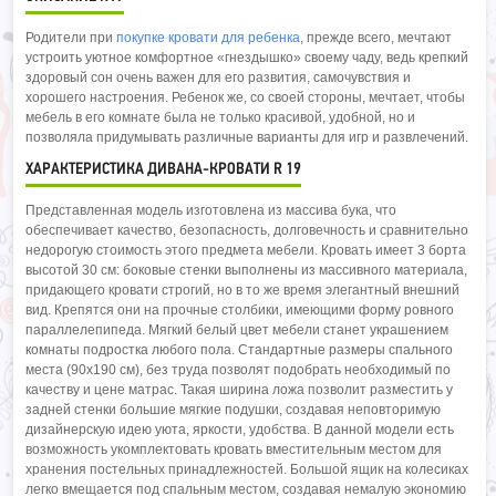
Родители при
покупке кровати для ребенка
, прежде всего, мечтают
устроить уютное комфортное «гнездышко» своему чаду, ведь крепкий
здоровый сон очень важен для его развития, самочувствия и
хорошего настроения. Ребенок же, со своей стороны, мечтает, чтобы
мебель в его комнате была не только красивой, удобной, но и
позволяла придумывать различные варианты для игр и развлечений.
ХАРАКТЕРИСТИКА ДИВАНА-КРОВАТИ R 19
Представленная модель изготовлена из массива бука, что
обеспечивает качество, безопасность, долговечность и сравнительно
недорогую стоимость этого предмета мебели. Кровать имеет 3 борта
высотой 30 см: боковые стенки выполнены из массивного материала,
придающего кровати строгий, но в то же время элегантный внешний
вид. Крепятся они на прочные столбики, имеющими форму ровного
параллелепипеда. Мягкий белый цвет мебели станет украшением
комнаты подростка любого пола. Стандартные размеры спального
места (90х190 см), без труда позволят подобрать необходимый по
качеству и цене матрас. Такая ширина ложа позволит разместить у
задней стенки большие мягкие подушки, создавая неповторимую
дизайнерскую идею уюта, яркости, удобства. В данной модели есть
возможность укомплектовать кровать вместительным местом для
хранения постельных принадлежностей. Большой ящик на колесиках
легко вмещается под спальным местом, создавая немалую экономию