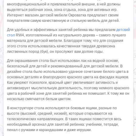
многофункциональной и привлекательной внешне, в ней должны
выделяться рабочая зона, зона отдыха, зона для активных игр.
Интернет магазин детской мебели Окроватка предлагает своим
покупателям самую качественную и стильную мебель для детей.
Для удобных и эффективных занятий ребенка мы предлагаем
детский
стол
RW4, изготовленный из натурального дерева – самого лучшего
материала для детской мебели. Благодаря тому, что для создания
этого стола использовалась качественная твердая древесина
лиственных пород (бук), он прослужит вам долгие годы.
Для окрашивания стола был использован лак на водной основе,
безопасный для детей и рекомендованный для детской мебели. В
дизайне стола было использовано удачное сочетание белого цвета в
основных деталях и благородного красного цвета на фасадах ящиков.
Как уверяют психологи, красный цвет увеличивает активность и
активизирует мыслительную деятельность, поэтому немного красного
цвета в рабочей зоне для занятий ребенка не помешает. К тому же он
несколько смягчается белым цветом.
В конструкторе стола используются боковые ящики, разные по
высоте (высокий, средний, низкий), которые открываются на
телескопических направляющих. В таких ящиках поместится весь
необходимый арсенал для занятий ребенка: учебники, тетради,
пенал с ручками и карандашами и даже игрушки.