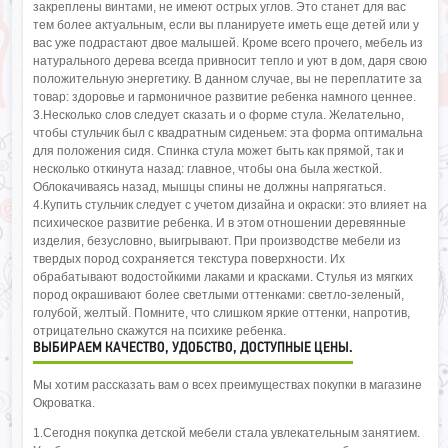
закреплены винтами, не имеют острых углов. Это станет для вас
тем более актуальным, если вы планируете иметь еще детей или у
вас уже подрастают двое малышей. Кроме всего прочего, мебель из
натурального дерева всегда привносит тепло и уют в дом, даря свою
положительную энергетику. В данном случае, вы не переплатите за
товар: здоровье и гармоничное развитие ребенка намного ценнее.
3.Несколько слов следует сказать и о форме стула. Желательно,
чтобы стульчик был с квадратным сиденьем: эта форма оптимальна
для положения сидя. Спинка стула может быть как прямой, так и
несколько откинута назад: главное, чтобы она была жесткой.
Облокачиваясь назад, мышцы спины не должны напрягаться.
4.Купить стульчик следует с учетом дизайна и окраски: это влияет на
психическое развитие ребенка. И в этом отношении деревянные
изделия, безусловно, выигрывают. При производстве мебели из
твердых пород сохраняется текстура поверхности. Их
обрабатывают водостойкими лаками и красками. Стулья из мягких
пород окрашивают более светлыми оттенками: светло-зеленый,
голубой, желтый. Помните, что слишком яркие оттенки, напротив,
отрицательно скажутся на психике ребенка.
ВЫБИРАЕМ КАЧЕСТВО, УДОБСТВО, ДОСТУПНЫЕ ЦЕНЫ.
Мы хотим рассказать вам о всех преимуществах покупки в магазине
Окроватка.
1.Сегодня покупка детской мебели стала увлекательным занятием.