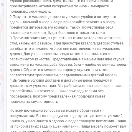
Удобно расположившись дома, вы вместе со своим ребенком
просматриваете каталог интернет-магазинов и выбираете
понравившуюся модель.
2.Покупать в магазине детских стульчиков удобно и потому, что
здесь – большой выбор. Всегда привлекайте ребенка к выбору
предметов интерьера его комнаты: так он, почувствовав себя
настоящим хозяином, будет бережнее относиться к ним.
3.Прочитав описание, вы узнаете, из какого материала изготовлен
стул, каковы его размеры. При просмотре каталога детских стульев
вы обратите внимание, что все они изготовлены из натурального
дерева. Для уверенности вы всегда можете ознакомиться с
сертификатом качества. Представленные в нашем магазине стулья
выполнены из массива дуба, березы, бука – наиболее ценных пород
дерева. Обратите внимание на окраску стульев: они также
соответствуют требованиям, предъявляемым к детской мебели.
4.Выгодные условия доставки и доступные цены порадуют и
доставят вам удовольствие. Мы работаем только с проверенными
европейскими и отечественными производителями без
посредников, поэтому представленная продукция имеет
привлекательную стоимость.
По всем возникшим вопросам вы можете обратиться к
консультантам. Вы все еще думаете, где купить детские стульчики?
Конечно, у нас! Забота о здоровье подрастающего поколения – одна
из приоритетных задач нашей компании. Наша мебель поможет вам
не только приучить ребенка к усидчивости и пунктуальности, но и