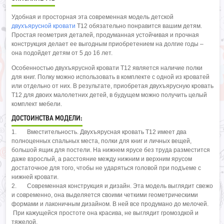
Удобная и просторная эта современная модель детской
двухъярусной кровати
Т12 обязательно понравится вашим детям.
Простая геометрия деталей, продуманная устойчивая и прочная
конструкция делает ее выгодным приобретением на долгие годы –
она подойдет детям от 5 до 16 лет.
Особенностью двухъярусной кровати Т12 является наличие полки
для книг. Полку можно использовать в комплекте с одной из кроватей
или отдельно от них. В результате, приобретая двухъярусную кровать
Т12 для двоих малолетних детей, в будущем можно получить целый
комплект мебели.
ДОСТОИНСТВА МОДЕЛИ:
1. Вместительность. Двухъярусная кровать Т12 имеет два
полноценных спальных места, полки для книг и личных вещей,
большой ящик для постели. На нижнем ярусе без труда разместится
даже взрослый, а расстояние между нижним и верхним ярусом
достаточное для того, чтобы не ударяться головой при подъеме с
нижней кровати.
2. Современная конструкция и дизайн. Эта модель выглядит свежо
и современно, она выделяется своими четкими геометрическими
формами и лаконичным дизайном. В ней все продумано до мелочей.
При кажущейся простоте она красива, не выглядит громоздкой и
тяжелой.