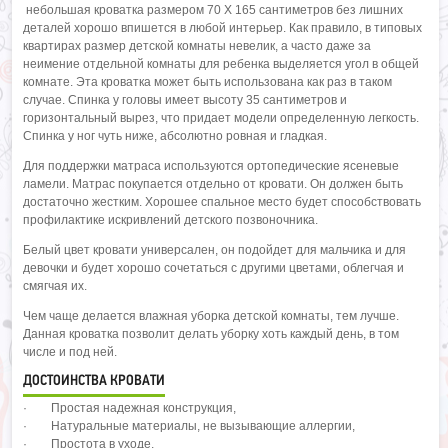
небольшая кроватка размером 70 Х 165 сантиметров без лишних
деталей хорошо впишется в любой интерьер. Как правило, в типовых
квартирах размер детской комнаты невелик, а часто даже за
неимение отдельной комнаты для ребенка выделяется угол в общей
комнате. Эта кроватка может быть использована как раз в таком
случае. Спинка у головы имеет высоту 35 сантиметров и
горизонтальный вырез, что придает модели определенную легкость.
Спинка у ног чуть ниже, абсолютно ровная и гладкая.
Для поддержки матраса используются ортопедические ясеневые
ламели. Матрас покупается отдельно от кровати. Он должен быть
достаточно жестким. Хорошее спальное место будет способствовать
профилактике искривлений детского позвоночника.
Белый цвет кровати универсален, он подойдет для мальчика и для
девочки и будет хорошо сочетаться с другими цветами, облегчая и
смягчая их.
Чем чаще делается влажная уборка детской комнаты, тем лучше.
Данная кроватка позволит делать уборку хоть каждый день, в том
числе и под ней.
ДОСТОИНСТВА КРОВАТИ
· Простая надежная конструкция,
· Натуральные материалы, не вызывающие аллергии,
· Простота в уходе,