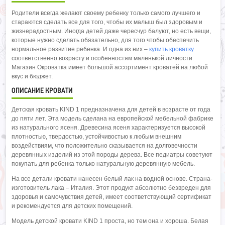
Родители всегда желают своему ребенку только самого лучшего и
стараются сделать все для того, чтобы их малыш был здоровым и
жизнерадостным. Иногда детей даже чересчур балуют, но есть вещи,
которые нужно сделать обязательно, для того чтобы обеспечить
нормальное развитие ребенка. И одна из них –
купить кроватку
соответственно возрасту и особенностям маленькой личности.
Магазин Окроватка имеет большой ассортимент кроватей на любой
вкус и бюджет.
ОПИСАНИЕ КРОВАТИ
Детская кровать KIND 1 предназначена для детей в возрасте от года
до пяти лет. Эта модель сделана на европейской мебельной фабрике
из натурального ясеня. Древесина ясеня характеризуется высокой
плотностью, твердостью, устойчивостью к любым внешним
воздействиям, что положительно сказывается на долговечности
деревянных изделий из этой породы дерева. Все педиатры советуют
покупать для ребенка только натуральную деревянную мебель.
На все детали кровати нанесен белый лак на водной основе. Страна-
изготовитель лака – Италия. Этот продукт абсолютно безвреден для
здоровья и самочувствия детей, имеет соответствующий сертификат
и рекомендуется для детских помещений.
Модель детской кровати KIND 1 проста, но тем она и хороша. Белая