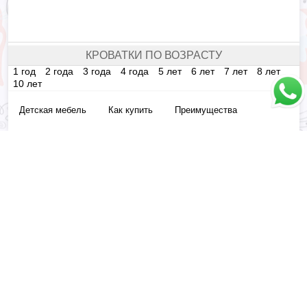
КРОВАТКИ ПО ВОЗРАСТУ
1 год
2 года
3 года
4 года
5 лет
6 лет
7 лет
8 лет
10 лет
Детская мебель
Как купить
Преимущества
О компании
Гарантия
Доставка и Оплата
Возврат товара
Сертификаты
Блог
Вопрос-ответ
Контакты
Договор оферты
Компания «Окроватка» - Продажа детских кроватей и аксессуаров для сна.
Все права защищены.
(
)
8
499
348-83-34