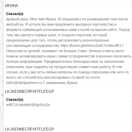
ИРИНА
Сказал(а)
Добрый день. Мое имя Ирина. Я специалист по размещению текстов на
вебсайтах. Я хотела бы вам предложить выгодное партнерство в
формате публикаций оплачиваемых нами статей на вашем сайте. Перед
тем, как сделать первые шаги, я создала опросник, который
предназначен для того, чтобы детализовать разнообразные
составляющие сотрудничества: https://forms.gle/HvhoZxeE7UWoUfR17
Опросник не долгий, занимает не больше 3 мин. Личные ответы могут
помочь активизировать наше с вами сотрудничество и конечно прояснить
полную информацию. Предварительно благодарствую за заполнение
опросника, еще надеюсь на продуктивную совместную работу. В том
случае, если у вас есть любые вопросы по поводу опросника или чего-то
иного, не стесняйтесь контактировать со мной по почте
hello@startpartners.ru С уважением, Ирина
LKJAENNECRFHITFLEEGP
Сказал(а)
wfRCzLlnbmtbVljNgHUcGs
LKJAENNECRFHITFLEEGP