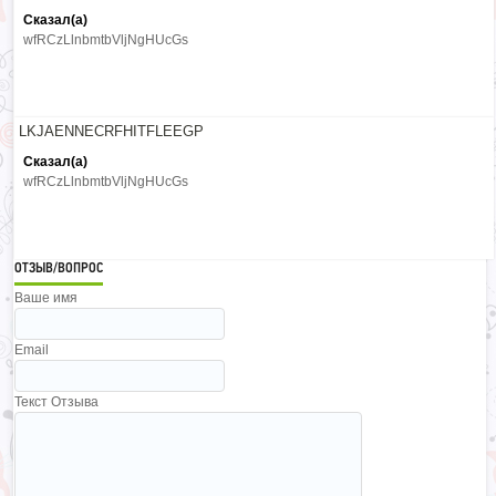
Сказал(а)
wfRCzLlnbmtbVljNgHUcGs
LKJAENNECRFHITFLEEGP
Сказал(а)
wfRCzLlnbmtbVljNgHUcGs
ОТЗЫВ/ВОПРОС
Ваше имя
Email
Текст Отзыва