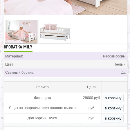
MILY
КРОВАТКА
Материал:
массив сосны
Цвет:
белый
Сьемный бортик:
Да
Размер
Цена
без ящика
29000 руб
Ящик на направляющих полного выката
руб
Доп бортик 105см
руб