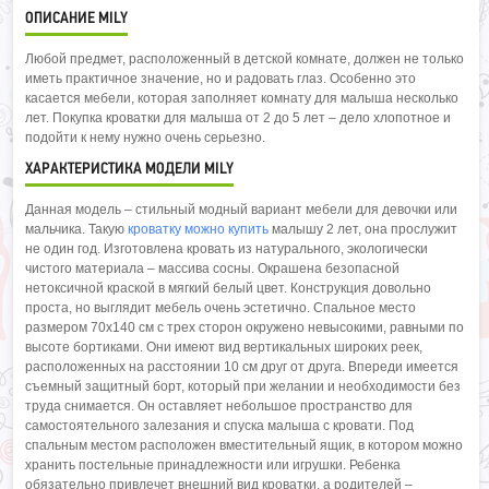
ОПИСАНИЕ MILY
Любой предмет, расположенный в детской комнате, должен не только
иметь практичное значение, но и радовать глаз. Особенно это
касается мебели, которая заполняет комнату для малыша несколько
лет. Покупка кроватки для малыша от 2 до 5 лет – дело хлопотное и
подойти к нему нужно очень серьезно.
ХАРАКТЕРИСТИКА МОДЕЛИ MILY
Данная модель – стильный модный вариант мебели для девочки или
мальчика. Такую
кроватку можно купить
малышу 2 лет, она прослужит
не один год. Изготовлена кровать из натурального, экологически
чистого материала – массива сосны. Окрашена безопасной
нетоксичной краской в мягкий белый цвет. Конструкция довольно
проста, но выглядит мебель очень эстетично. Спальное место
размером 70х140 см с трех сторон окружено невысокими, равными по
высоте бортиками. Они имеют вид вертикальных широких реек,
расположенных на расстоянии 10 см друг от друга. Впереди имеется
съемный защитный борт, который при желании и необходимости без
труда снимается. Он оставляет небольшое пространство для
самостоятельного залезания и спуска малыша с кровати. Под
спальным местом расположен вместительный ящик, в котором можно
хранить постельные принадлежности или игрушки. Ребенка
обязательно привлечет внешний вид кроватки, а родителей –