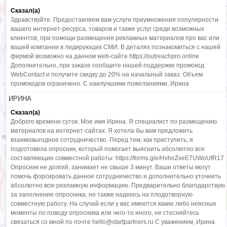
Сказал(а)
Здравствуйте. Предоставляем вам услуги приумножения популярности
вашего интернет-ресурса, товаров и также услуг среди возможных
клиентов, при помощи размещения рекламных материалов про вас или
вашей компании в лидирующих СМИ. В деталях познакомиться с нашей
фирмой возможно на данном web-сайте https://outreachpro.online
Дополнительно, при заказе сообщите нашей поддержке промокод
WebContact и получите скидку до 20% на начальный заказ. Объем
промокодов ограничено. С наилучшими пожеланиями, Ирина
ИРИНА
Сказал(а)
Доброго времени суток. Мое имя Ирина. Я специалист по размещению
материалов на интернет-сайтах. Я хотела бы вам предложить
взаимовыгодное сотрудничество. Перед тем, как приступить, я
подготовила опросник, который помогает выяснить абсолютно все
составляющие совместной работы: https://forms.gle/HvhoZxeE7UWoUfR17
Опросник не долгий, занимает не свыше 3 минут. Ваши ответы могут
помочь форсировать данное сотрудничество и дополнительно уточнить
абсолютно всю рекламную информацию. Предварительно благодарствую
за заполнение опросника, но также надеюсь на плодотворную
совместную работу. На случай если у вас имеются какие либо неясные
моменты по поводу опросника или чего-то иного, не стесняйтесь
связаться со мной по почте hello@startpartners.ru С уважением, Ирина