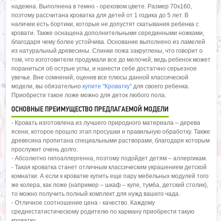
надежна. Выполнена в темно - ореховом цвете. Размер 70x160,
поэтому рассчитана кроватка для детей от 1 годика до 5 лет. В
наличии есть бортики, которые не допустят скатывания ребенка с
кровати. Также оснащена дополнительными серединными ножками,
благодаря чему более устойчива. Основание выполнено из ламелей
из натуральный древесины. Спинки ложа закруглены, что говорит о
том, что изготовители продумали все до мелочей, ведь ребенок может
пораниться об острые углы, и нанести себе достатчно серьезное
увечье. Вне сомнений, оценив все плюсы данной классической
модели, вы обязательно
купите "Кроватку"
для своего ребенка.
Приобрести такое ложе можно для деток любого пола.
ОСНОВНЫЕ ПРЕИМУЩЕСТВО ПРЕДЛАГАЕМОЙ МОДЕЛИ
- Кровать изготовлена из лучшего природного материала – дерева
ясени, которое прошло этап просушки и правильную обработку. Также
древесина пропитана специальными растворами, благодаря которым
прослужит очень долго.
- Абсолютно гипоаллергенна, поэтому подойдет детям – аллергикам.
- Такая кроватка станет отличным классическим украшением детской
комнатки. А если к кроватке купить еще пару мебельных модулей того
же колера, как ложе (например – шкаф – купе, тумба, детский столик),
то можно получить полный комплект для нужд вашего чада.
- Отличное соотношение цена - качество. Каждому
среднестатистическому родителю по карману приобрести такую
кроватку.